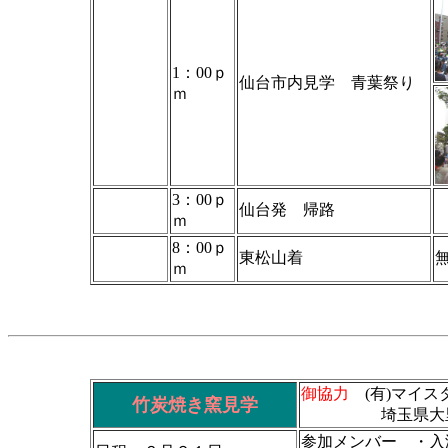
1：00ｐ
仙台市内見学 青葉祭り
ｍ
3：00ｐ
仙台発 帰路
ｍ
8：00ｐ
東松山着
ｍ
御協力
(有)マイス
竹炭焼き窯見学
埼玉県大里郡川本町
参加メンバー ・入