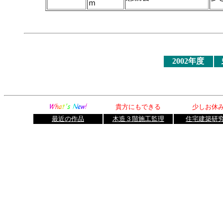
ｍ
2002年度
貴方にもできる
少しお休
最近の作品
木造３階施工監理
住宅建築研