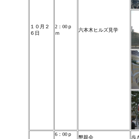
１０月２
2：00ｐ
六本木ヒルズ見学
６日
ｍ
6：00ｐ
懇親会
歩