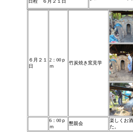
日程 ６月２１日
・羽山 生也
６月２１
2：00ｐ
竹炭焼き窯見学
日
ｍ
6：00ｐ
楽しくお
懇親会
ｍ
た。