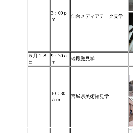
3：00ｐ
仙台メディアテーク見学
ｍ
５月１８
9：30ａ
瑞鳳殿見学
日
ｍ
10：30
宮城県美術館見学
ａｍ