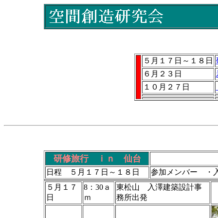
５月１７日～１８日
６月２３日
１０月２７日
研修旅行 ｉｎ 仙台
日程 ５月１７日～１８日
参加メンバー ・
５月１７
8：30ａ
東松山 入澤建築設計事
日
ｍ
務所出発